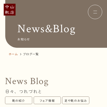
News&Blog
Concept
コンセプト
Insole
オーダー中敷き
Voice
お客様の声
お知らせ
Shop Info
店舗案内
News&Blog
お知らせ
ホーム
ブログ一覧
Company
会社概要
Recruit
採用情報
Business trip
出張相談会
News Blog
オンラインショップ
日々、つれづれと
お問い合わせ
靴の紹介
フェア情報
足や靴のお悩み