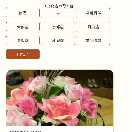
中山靴店の取り組
follow us!
修理
み
採用関係
大阪店
京都店
岡山店
倉敷店
札幌店
商品情報
NEWS