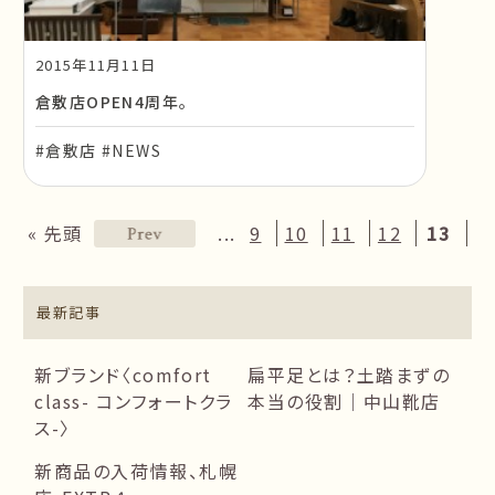
2015年11月11日
倉敷店OPEN4周年。
#倉敷店 #NEWS
...
« 先頭
9
10
11
12
13
最新記事
新ブランド〈comfort
扁平足とは？土踏まずの
class- コンフォートクラ
本当の役割｜中山靴店
ス-〉
新商品の入荷情報、札幌