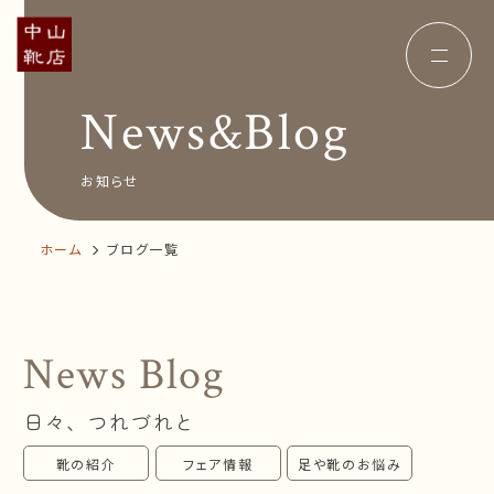
News&Blog
Concept
コンセプト
Insole
オーダー中敷き
Voice
お客様の声
お知らせ
Shop Info
店舗案内
News&Blog
お知らせ
ホーム
ブログ一覧
Company
会社概要
Recruit
採用情報
Business trip
出張相談会
News Blog
オンラインショップ
日々、つれづれと
お問い合わせ
靴の紹介
フェア情報
足や靴のお悩み