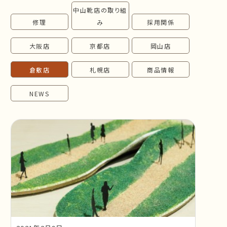
中山靴店の取り組
follow us!
修理
み
採用関係
大阪店
京都店
岡山店
倉敷店
札幌店
商品情報
NEWS