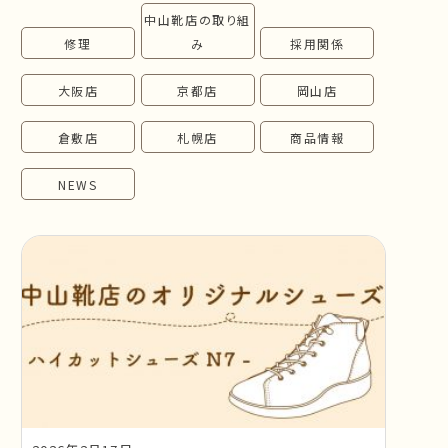
中山靴店の取り組
follow us!
修理
み
採用関係
大阪店
京都店
岡山店
倉敷店
札幌店
商品情報
NEWS