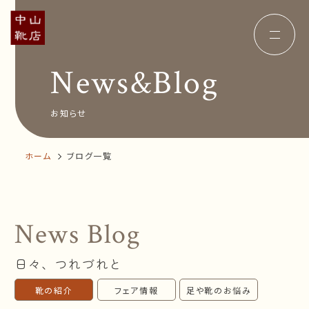
News&Blog
Concept
コンセプト
Insole
オーダー中敷き
Voice
お客様の声
お知らせ
Shop Info
店舗案内
News&Blog
お知らせ
ホーム
ブログ一覧
Company
会社概要
Recruit
採用情報
Business trip
出張相談会
News Blog
オンラインショップ
日々、つれづれと
お問い合わせ
靴の紹介
フェア情報
足や靴のお悩み