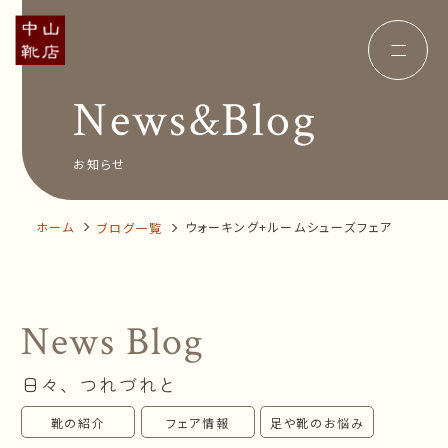
News&Blog
Concept
コンセプト
Insole
オーダー中敷き
Voice
お客様の声
お知らせ
Shop Info
店舗案内
News&Blog
お知らせ
Company
ホーム
ウォーキング+ルームシューズフェア
ブログ一覧
会社概要
Recruit
採用情報
Business trip
出張相談会
News Blog
オンラインショップ
日々、つれづれと
お問い合わせ
靴の紹介
フェア情報
足や靴のお悩み