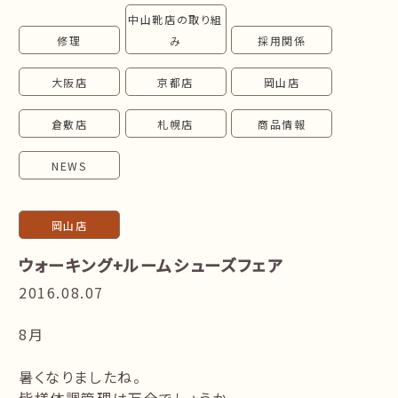
中山靴店の取り組
follow us!
修理
み
採用関係
大阪店
京都店
岡山店
倉敷店
札幌店
商品情報
NEWS
岡山店
ウォーキング+ルームシューズフェア
2016.08.07
8月
暑くなりましたね。