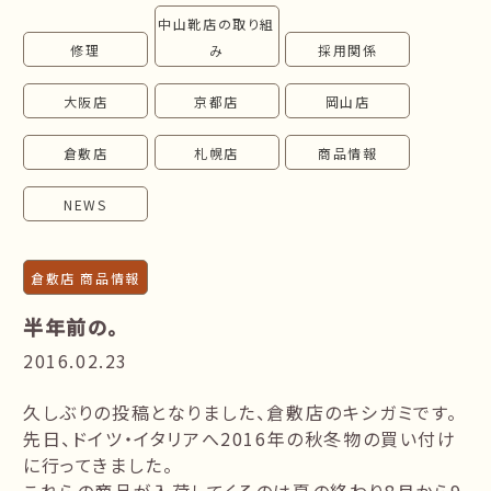
中山靴店の取り組
follow us!
修理
み
採用関係
大阪店
京都店
岡山店
倉敷店
札幌店
商品情報
NEWS
倉敷店 商品情報
半年前の。
2016.02.23
久しぶりの投稿となりました、倉敷店のキシガミです。
先日、ドイツ・イタリアへ2016年の秋冬物の買い付け
に行ってきました。