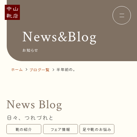
News&Blog
Concept
コンセプト
Insole
オーダー中敷き
Voice
お客様の声
お知らせ
Shop Info
店舗案内
News&Blog
お知らせ
Company
ホーム
半年前の。
ブログ一覧
会社概要
Recruit
採用情報
Business trip
出張相談会
News Blog
オンラインショップ
日々、つれづれと
お問い合わせ
靴の紹介
フェア情報
足や靴のお悩み