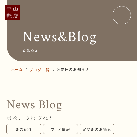
News&Blog
Concept
コンセプト
Insole
オーダー中敷き
Voice
お客様の声
お知らせ
Shop Info
店舗案内
News&Blog
お知らせ
Company
ホーム
休業日のお知らせ
ブログ一覧
会社概要
Recruit
採用情報
Business trip
出張相談会
News Blog
オンラインショップ
日々、つれづれと
お問い合わせ
靴の紹介
フェア情報
足や靴のお悩み