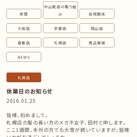
中山靴店の取り組
follow us!
修理
み
採用関係
大阪店
京都店
岡山店
倉敷店
札幌店
商品情報
NEWS
札幌店
休業日のお知らせ
2016.01.25
皆様、初めまして。
札幌店の髪の長い方のメガネ女子、田村と申します。
ここ1週間、本州の方でも大雪が続いていますが、皆様