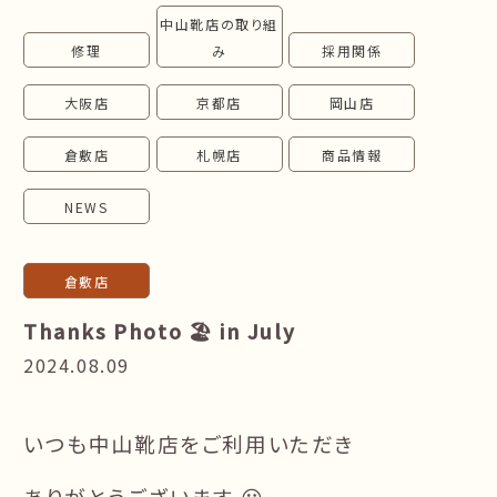
中山靴店の取り組
follow us!
修理
み
採用関係
大阪店
京都店
岡山店
倉敷店
札幌店
商品情報
NEWS
倉敷店
Thanks Photo 🏖 in July
2024.08.09
いつも中山靴店をご利用いただき
ありがとうございます 😃