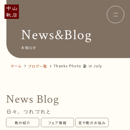
News&Blog
Concept
コンセプト
Insole
オーダー中敷き
Voice
お客様の声
お知らせ
Shop Info
店舗案内
News&Blog
お知らせ
Company
ホーム
Thanks Photo 🏖 in July
ブログ一覧
会社概要
Recruit
採用情報
Business trip
出張相談会
News Blog
オンラインショップ
日々、つれづれと
お問い合わせ
靴の紹介
フェア情報
足や靴のお悩み