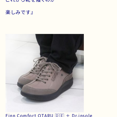
楽しみです』
Finn Comfort OTARU 🇩🇪 ＋ Dr.insole