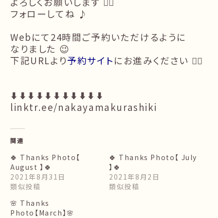
よろしくお願いします 🙇‍♂️
フォローしてね ♪
Webにて24時間ご予約いただけるように
なりました 😉
下記URLより
予約サイト
にお進みください 🙇‍♀️
⬇️⬇️⬇️⬇️⬇️⬇️⬇️⬇️⬇️⬇️⬇️
linktr.ee/nakayamakurashiki
関連
🍀 Thanks Photo【
🍀 Thanks Photo【 July
August 】🍀
】🍀
2021年8月31日
2021年8月2日
類似投稿
類似投稿
🌸 Thanks
Photo【March】🌸