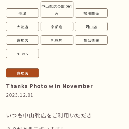
中山靴店の取り組
follow us!
修理
み
採用関係
大阪店
京都店
岡山店
倉敷店
札幌店
商品情報
NEWS
倉敷店
Thanks Photo ❄️ in November
2023.12.01
いつも中山靴店をご利用いただき
ありがとうございます！