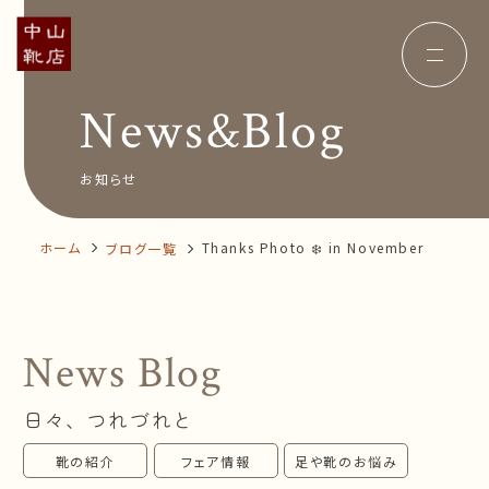
News&Blog
Concept
コンセプト
Insole
オーダー中敷き
Voice
お客様の声
お知らせ
Shop Info
店舗案内
News&Blog
お知らせ
Company
ホーム
Thanks Photo ❄️ in November
ブログ一覧
会社概要
Recruit
採用情報
Business trip
出張相談会
News Blog
オンラインショップ
日々、つれづれと
お問い合わせ
靴の紹介
フェア情報
足や靴のお悩み