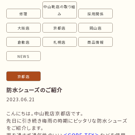
中山靴店の取り組
follow us!
修理
み
採用関係
大阪店
京都店
岡山店
倉敷店
札幌店
商品情報
NEWS
京都店
防水シューズのご紹介
2023.06.21
こんにちは。中山靴店京都店です。
先日に引き続き梅雨の時期にピッタリな防水シューズ
をご紹介します。