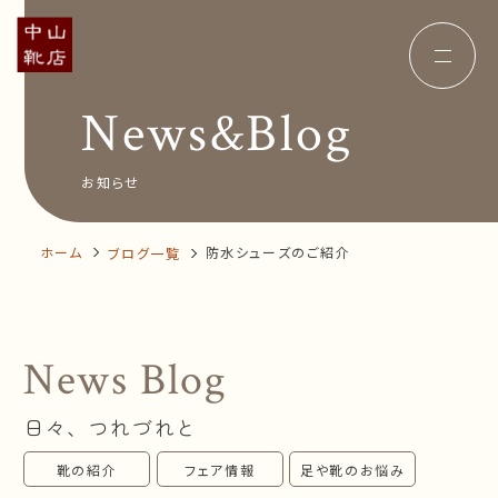
News&Blog
Concept
コンセプト
Insole
オーダー中敷き
Voice
お客様の声
お知らせ
Shop Info
店舗案内
News&Blog
お知らせ
Company
ホーム
防水シューズのご紹介
ブログ一覧
会社概要
Recruit
採用情報
Business trip
出張相談会
News Blog
オンラインショップ
日々、つれづれと
お問い合わせ
靴の紹介
フェア情報
足や靴のお悩み