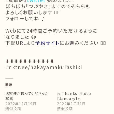
ぼちぼち「つぶやき」ますのでそちらも
よろしくお願いします 🙇‍♂️
フォローしてね ♪
Webにて24時間ご予約いただけるように
なりました 😉
下記URLより
予約サイト
にお進みください 🙇‍♀️
⬇️⬇️⬇️⬇️⬇️⬇️⬇️⬇️⬇️⬇️⬇️
linktr.ee/nakayamakurashiki
関連
お客様が撮ってくださった
⛄️ Thanks Photo
写真
【January】⛄️
2022年11月19日
2022年1月31日
類似投稿
類似投稿