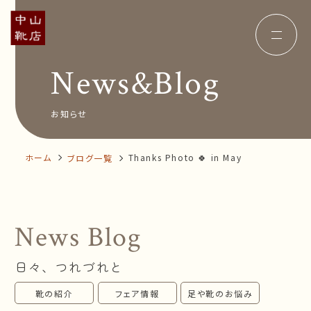
News&Blog
Concept
コンセプト
Insole
オーダー中敷き
Voice
お客様の声
お知らせ
Shop Info
店舗案内
News&Blog
お知らせ
Company
ホーム
Thanks Photo 🍀 in May
ブログ一覧
会社概要
Recruit
採用情報
Business trip
出張相談会
News Blog
オンラインショップ
日々、つれづれと
お問い合わせ
靴の紹介
フェア情報
足や靴のお悩み