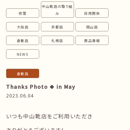
中山靴店の取り組
follow us!
修理
み
採用関係
大阪店
京都店
岡山店
倉敷店
札幌店
商品情報
NEWS
倉敷店
Thanks Photo 🍀 in May
2023.06.04
いつも中山靴店をご利用いただき
ありがとうございます！