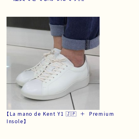
【La mano de Kent Y1 🇯🇵 ＋ Premium
Insole】