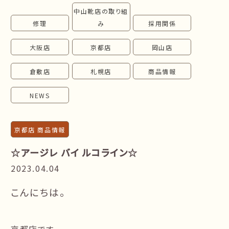
中山靴店の取り組
follow us!
修理
み
採用関係
大阪店
京都店
岡山店
倉敷店
札幌店
商品情報
NEWS
京都店 商品情報
☆アージレ バイ ルコライン☆
2023.04.04
こんにちは。