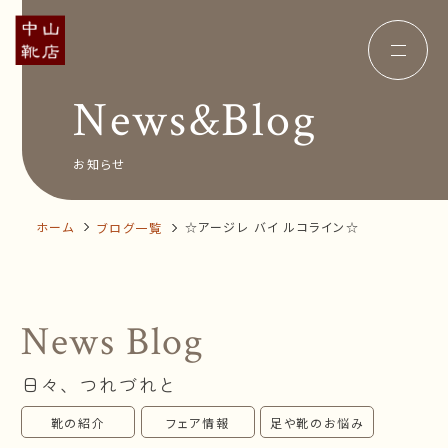
News&Blog
Concept
コンセプト
Insole
オーダー中敷き
Voice
お客様の声
お知らせ
Shop Info
店舗案内
News&Blog
お知らせ
Company
ホーム
☆アージレ バイ ルコライン☆
ブログ一覧
会社概要
Recruit
採用情報
Business trip
出張相談会
News Blog
オンラインショップ
日々、つれづれと
お問い合わせ
靴の紹介
フェア情報
足や靴のお悩み