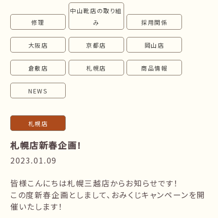
中山靴店の取り組
follow us!
修理
み
採用関係
大阪店
京都店
岡山店
倉敷店
札幌店
商品情報
NEWS
札幌店
札幌店新春企画！
2023.01.09
皆様こんにちは札幌三越店からお知らせです！
この度新春企画としまして、おみくじキャンペーンを開
催いたします！