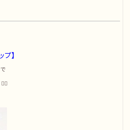
ップ】
ので
♂️