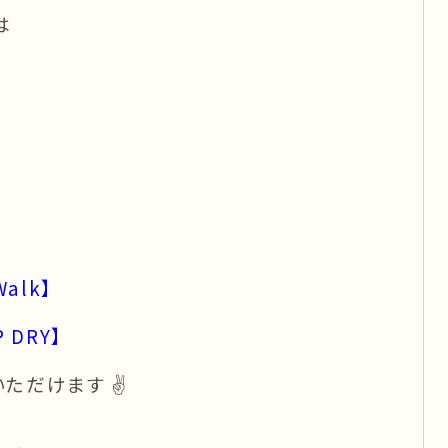
は
Walk】
P DRY】
だけます ✌️