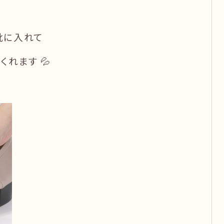
靴に入れて
れます 💦