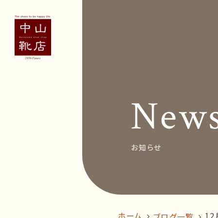
Concept
Voice
お客
New
News&Bl
Recruit
お知らせ
オン
follow us!
ホーム
12
ブログ一覧