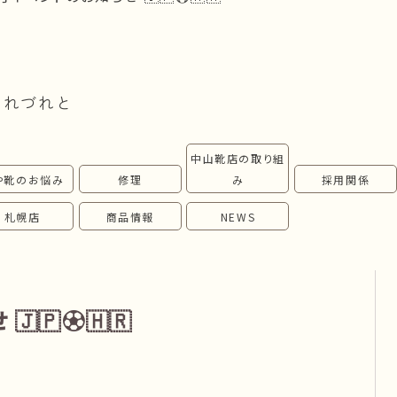
つれづれと
中山靴店の取り組
や靴のお悩み
修理
み
採用関係
札幌店
商品情報
NEWS
🇵⚽️🇭🇷