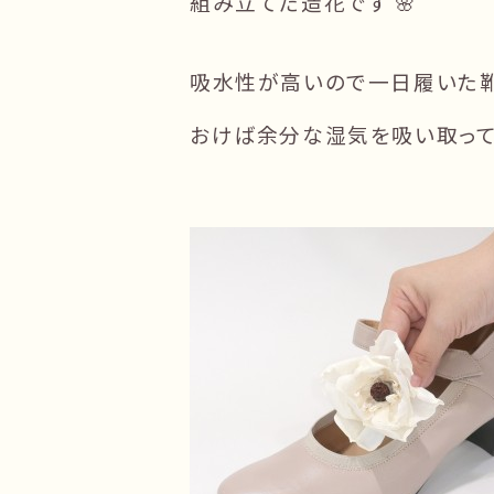
組み立てた造花です 🌸
吸水性が高いので一日履いた
おけば余分な湿気を吸い取ってく