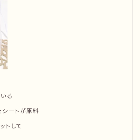
ている
たシートが原料
ットして