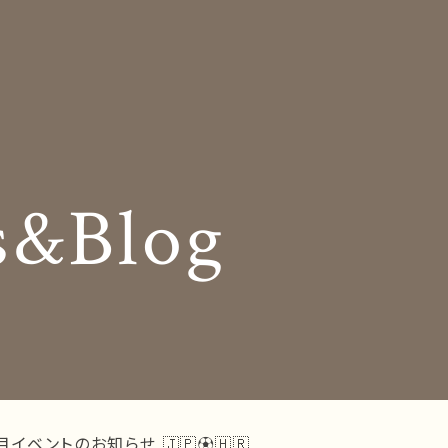
Insole
コンセプト
オーダー中敷き
Shop Info
様の声
店舗案内
s&Blog
og
Company
お知らせ
会社概要
Business trip
採用情報
出張相談会
ラインショップ
お問い合わせ
月イベントのお知らせ 🇯🇵⚽️🇭🇷