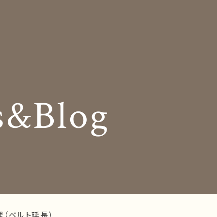
Insole
コンセプト
オーダー中敷き
Shop Info
様の声
店舗案内
s&Blog
og
Company
お知らせ
会社概要
Business trip
採用情報
出張相談会
ラインショップ
お問い合わせ
理（ベルト延長）