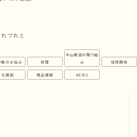
つれづれと
中山靴店の取り組
や靴のお悩み
修理
み
採用関係
札幌店
商品情報
NEWS