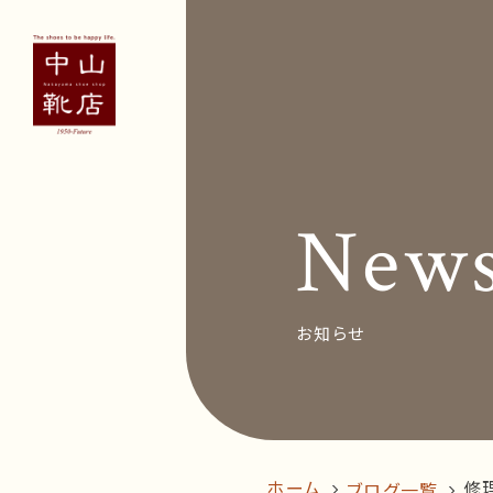
Concept
Voice
お客
New
News&Bl
Recruit
お知らせ
オン
follow us!
ホーム
修
ブログ一覧