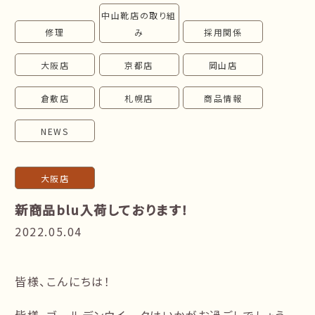
中山靴店の取り組
follow us!
修理
み
採用関係
大阪店
京都店
岡山店
倉敷店
札幌店
商品情報
NEWS
大阪店
新商品blu入荷しております！
2022.05.04
皆様、こんにちは！