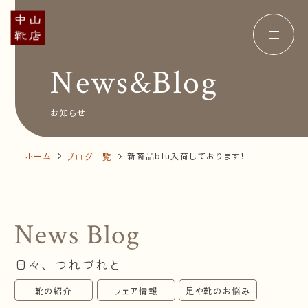
News&Blog
Concept
コンセプト
Insole
オーダー中敷き
Voice
お客様の声
お知らせ
Shop Info
店舗案内
News&Blog
お知らせ
Company
ホーム
新商品blu入荷しております！
ブログ一覧
会社概要
Recruit
採用情報
Business trip
出張相談会
News Blog
オンラインショップ
日々、つれづれと
お問い合わせ
靴の紹介
フェア情報
足や靴のお悩み