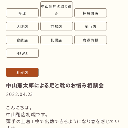
中山靴店の取り組
follow us!
修理
み
採用関係
大阪店
京都店
岡山店
倉敷店
札幌店
商品情報
NEWS
札幌店
中山憲太郎による足と靴のお悩み相談会
2022.04.23
こんにちは。
中山靴店札幌です。
薄手の上着１枚で出勤できるようになり春を感じてい