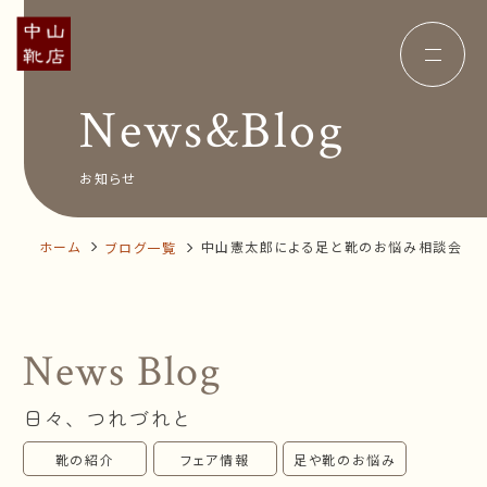
News&Blog
Concept
コンセプト
Insole
オーダー中敷き
Voice
お客様の声
お知らせ
Shop Info
店舗案内
News&Blog
お知らせ
Company
ホーム
中山憲太郎による足と靴のお悩み相談会
ブログ一覧
会社概要
Recruit
採用情報
Business trip
出張相談会
News Blog
オンラインショップ
日々、つれづれと
お問い合わせ
靴の紹介
フェア情報
足や靴のお悩み