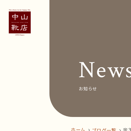
Concept
Voice
お客
New
News&Bl
Recruit
お知らせ
オン
follow us!
ホーム
🌸
ブログ一覧