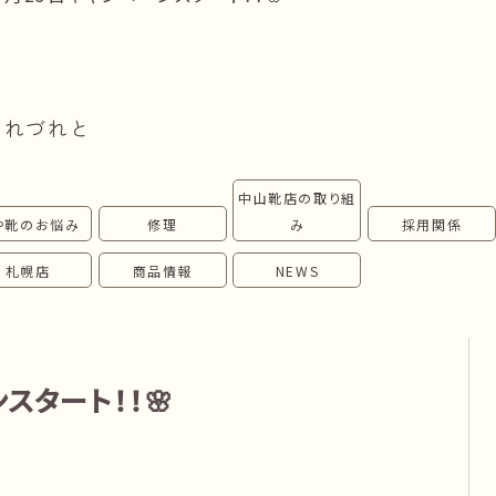
つれづれと
中山靴店の取り組
や靴のお悩み
修理
み
採用関係
札幌店
商品情報
NEWS
スタート！！🌸