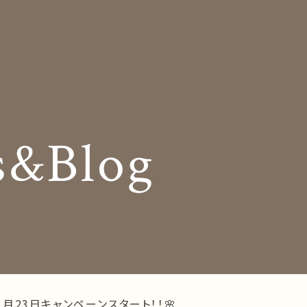
Insole
コンセプト
オーダー中敷き
Shop Info
様の声
店舗案内
s&Blog
og
Company
お知らせ
会社概要
Business trip
採用情報
出張相談会
ラインショップ
お問い合わせ
３月23日キャンペーンスタート！！🌸