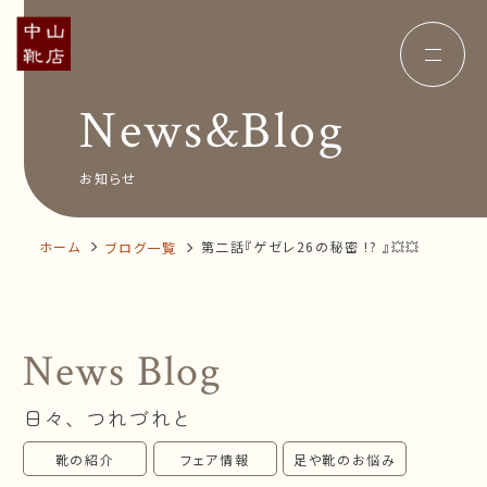
News&Blog
Concept
コンセプト
Insole
オーダー中敷き
Voice
お客様の声
お知らせ
Shop Info
店舗案内
News&Blog
お知らせ
Company
ホーム
第二話『ゲゼレ26の秘密 !? 』💥💥
ブログ一覧
会社概要
Recruit
採用情報
Business trip
出張相談会
News Blog
オンラインショップ
日々、つれづれと
お問い合わせ
靴の紹介
フェア情報
足や靴のお悩み