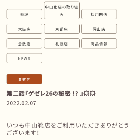
中山靴店の取り組
follow us!
修理
み
採用関係
大阪店
京都店
岡山店
倉敷店
札幌店
商品情報
NEWS
倉敷店
第二話『ゲゼレ26の秘密 !? 』💥💥
2022.02.07
いつも中山靴店をご利用いただきありがとう
ございます！