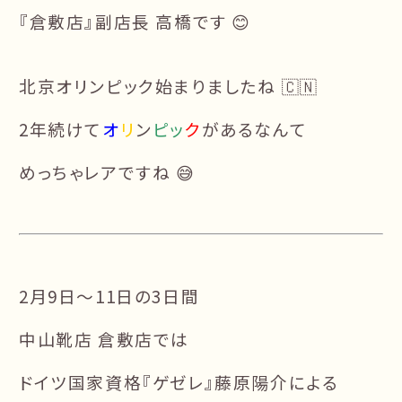
『倉敷店』副店長 高橋です 😊
北京オリンピック始まりましたね 🇨🇳
2年続けて
オ
リ
ン
ピッ
ク
があるなんて
めっちゃレアですね 😅
2月9日〜11日の3日間
中山靴店 倉敷店では
ドイツ国家資格『ゲゼレ』藤原陽介による