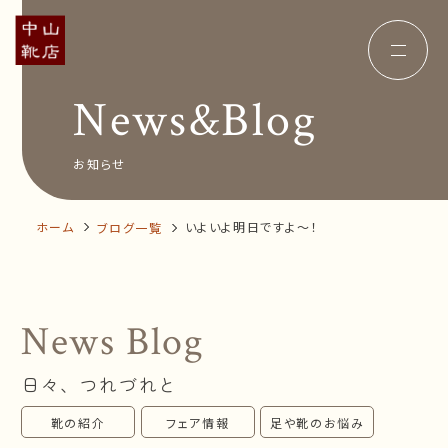
News&Blog
Concept
コンセプト
Insole
オーダー中敷き
Voice
お客様の声
お知らせ
Shop Info
店舗案内
News&Blog
お知らせ
Company
ホーム
いよいよ明日ですよ～！
ブログ一覧
会社概要
Recruit
採用情報
Business trip
出張相談会
News Blog
オンラインショップ
日々、つれづれと
お問い合わせ
靴の紹介
フェア情報
足や靴のお悩み