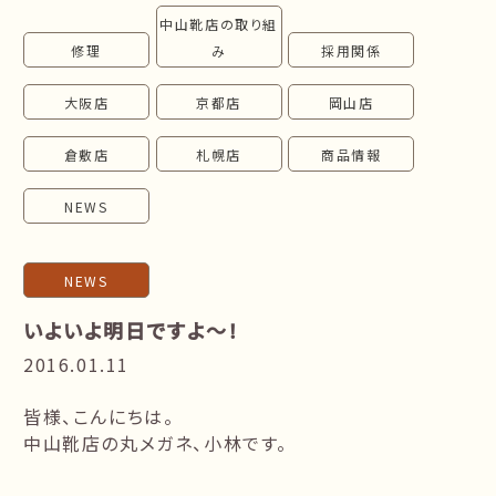
中山靴店の取り組
follow us!
修理
み
採用関係
大阪店
京都店
岡山店
倉敷店
札幌店
商品情報
NEWS
NEWS
いよいよ明日ですよ～！
2016.01.11
皆様、こんにちは。
中山靴店の丸メガネ、小林です。