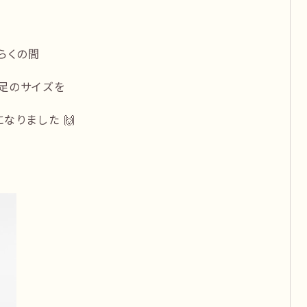
らくの間
足のサイズを
なりました 🙌