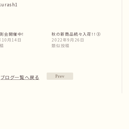
kurash1
測会開催中！
秋の新商品続々入荷！！➂
年10月14日
2022年9月26日
稿
類似投稿
ブログ一覧へ戻る