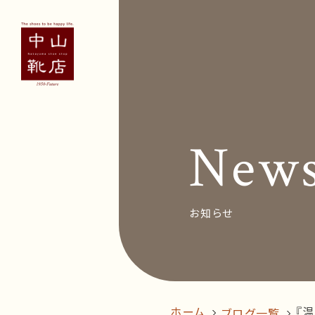
Concept
Voice
お客
New
News&Bl
Recruit
お知らせ
オン
follow us!
ホーム
『温
ブログ一覧