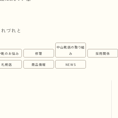
つれづれと
中山靴店の取り組
や靴のお悩み
修理
み
採用関係
札幌店
商品情報
NEWS