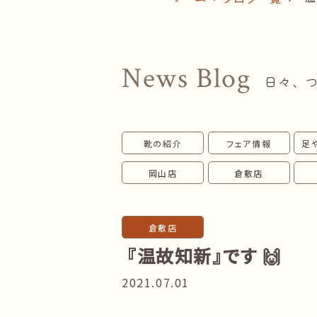
News Blog
日々、
靴の紹介
フェア情報
足
岡山店
倉敷店
倉敷店
『温故知新』です 🙌
2021.07.01