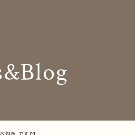
Insole
コンセプト
オーダー中敷き
Shop Info
様の声
店舗案内
s&Blog
og
Company
お知らせ
会社概要
Business trip
採用情報
出張相談会
ラインショップ
お問い合わせ
故知新』です 🙌