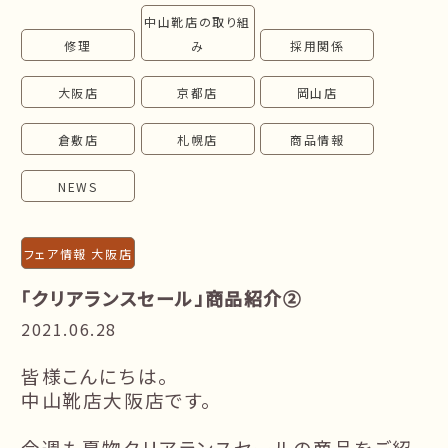
中山靴店の取り組
follow us!
修理
み
採用関係
大阪店
京都店
岡山店
倉敷店
札幌店
商品情報
NEWS
フェア情報 大阪店
「クリアランスセール」商品紹介②
2021.06.28
皆様こんにちは。
中山靴店大阪店です。
今週も夏物クリアランスセールの商品をご紹