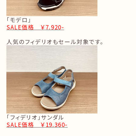
「モデロ」
SALE
価格 ￥
7.920-
人気のフィデリオもセール対象です。
「フィデリオ」サンダル
SALE
価格 ￥
19.360-