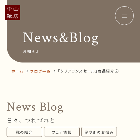
News&Blog
Concept
コンセプト
Insole
オーダー中敷き
Voice
お客様の声
お知らせ
Shop Info
店舗案内
News&Blog
お知らせ
Company
ホーム
「クリアランスセール」商品紹介②
ブログ一覧
会社概要
Recruit
採用情報
Business trip
出張相談会
News Blog
オンラインショップ
日々、つれづれと
お問い合わせ
靴の紹介
フェア情報
足や靴のお悩み