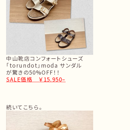
中山靴店コンフォートシューズ
「torundot
」moda サンダル
が驚きの50%OFF！！
SALE
価格 ￥15.950
–
続
いてこちら。