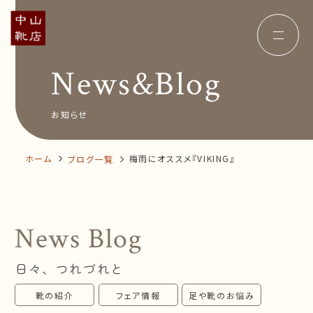
News&Blog
Concept
コンセプト
Insole
オーダー中敷き
Voice
お客様の声
お知らせ
Shop Info
店舗案内
News&Blog
お知らせ
Company
ホーム
梅雨にオススメ『VIKING』
ブログ一覧
会社概要
Recruit
採用情報
Business trip
出張相談会
News Blog
オンラインショップ
日々、つれづれと
お問い合わせ
靴の紹介
フェア情報
足や靴のお悩み