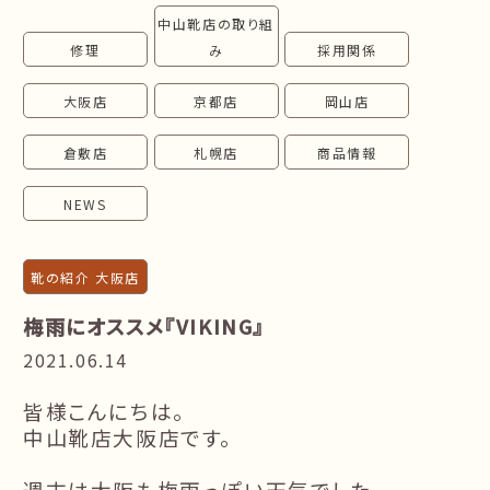
中山靴店の取り組
follow us!
修理
み
採用関係
大阪店
京都店
岡山店
倉敷店
札幌店
商品情報
NEWS
靴の紹介 大阪店
梅雨にオススメ『VIKING』
2021.06.14
皆様こんにちは。
中山靴店大阪店です。
週末は大阪も梅雨っぽい天気でした。