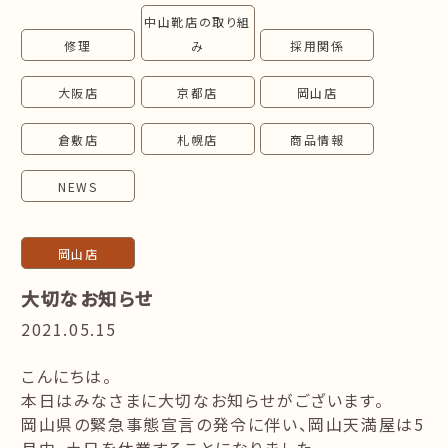
中山靴店の取り組
follow us!
修理
み
採用関係
大阪店
京都店
岡山店
倉敷店
札幌店
商品情報
NEWS
岡山店
大切なお知らせ
2021.05.15
こんにちは。
本日はみなさまに大切なお知らせがございます。
岡山県の緊急事態宣言の発令に伴い、岡山天満屋は5