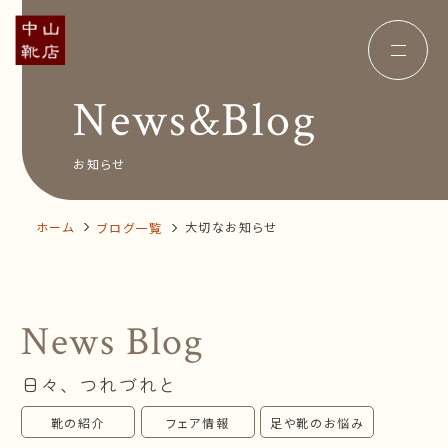
News&Blog
Concept
コンセプト
Insole
オーダー中敷き
Voice
お客様の声
お知らせ
Shop Info
店舗案内
News&Blog
お知らせ
Company
ホーム
大切なお知らせ
ブログ一覧
会社概要
Recruit
採用情報
Business trip
出張相談会
News Blog
オンラインショップ
日々、つれづれと
お問い合わせ
靴の紹介
フェア情報
足や靴のお悩み