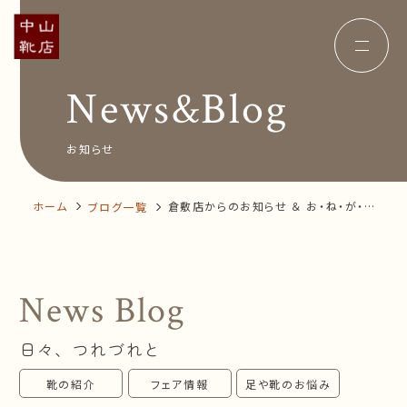
News&Blog
Concept
コンセプト
Insole
オーダー中敷き
Voice
お客様の声
お知らせ
Shop Info
店舗案内
News&Blog
お知らせ
Company
ホーム
倉敷店からのお知らせ ＆ お・ね・が・い
ブログ一覧
会社概要
Recruit
🙏
採用情報
Business trip
出張相談会
News Blog
オンラインショップ
日々、つれづれと
お問い合わせ
靴の紹介
フェア情報
足や靴のお悩み