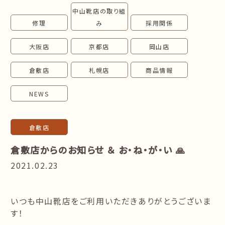
中山靴店の取り組
follow us!
修理
み
採用関係
大阪店
京都店
岡山店
倉敷店
札幌店
商品情報
NEWS
倉敷店
倉敷店からのお知らせ ＆ お・ね・が・い 🙏
2021.02.23
いつも中山靴店をご利用いただきありがとうございま
す！