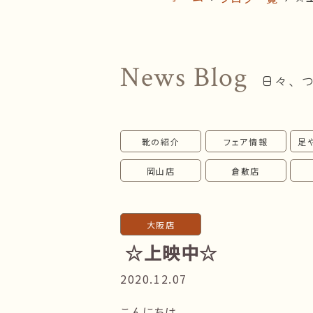
News Blog
日々、
靴の紹介
フェア情報
足
岡山店
倉敷店
大阪店
☆上映中☆
2020.12.07
こんにちは。