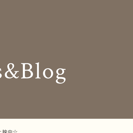
Insole
コンセプト
オーダー中敷き
Shop Info
様の声
店舗案内
s&Blog
og
Company
お知らせ
会社概要
Business trip
採用情報
出張相談会
ラインショップ
お問い合わせ
上映中☆