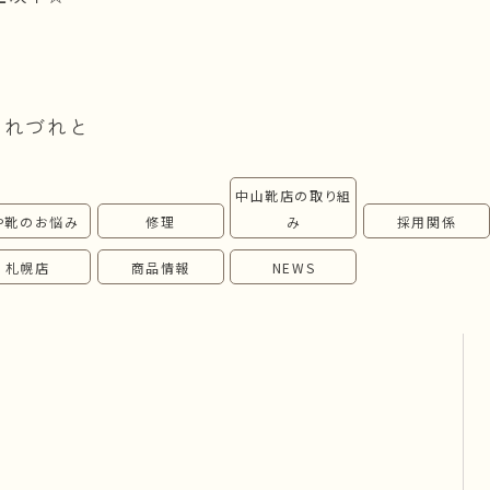
つれづれと
中山靴店の取り組
や靴のお悩み
修理
み
採用関係
札幌店
商品情報
NEWS