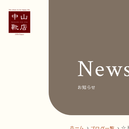
Concept
Voice
お客
New
News&Bl
Recruit
お知らせ
オン
follow us!
ホーム
☆
ブログ一覧