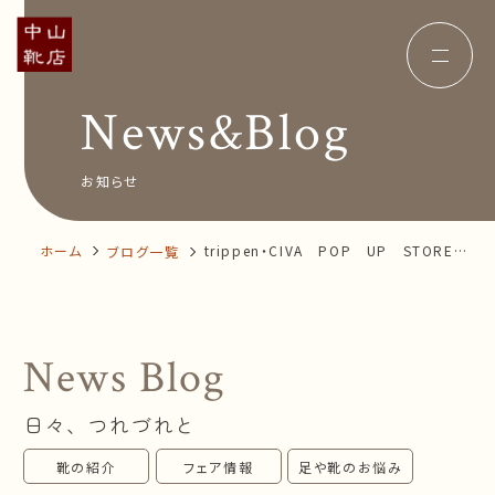
News&Blog
Concept
コンセプト
Insole
オーダー中敷き
Voice
お客様の声
お知らせ
Shop Info
店舗案内
News&Blog
お知らせ
Company
ホーム
trippen・CIVA POP UP STORE
ブログ一覧
会社概要
Recruit
開催案内
採用情報
Business trip
出張相談会
News Blog
オンラインショップ
日々、つれづれと
お問い合わせ
靴の紹介
フェア情報
足や靴のお悩み