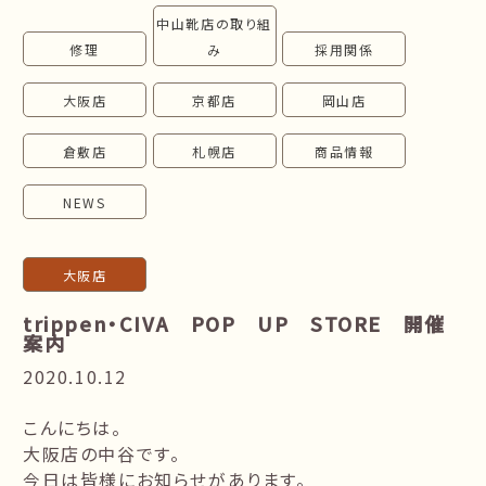
中山靴店の取り組
follow us!
修理
み
採用関係
大阪店
京都店
岡山店
倉敷店
札幌店
商品情報
NEWS
大阪店
trippen・CIVA POP UP STORE 開催
案内
2020.10.12
こんにちは。
大阪店の中谷です。
今日は皆様にお知らせがあります。