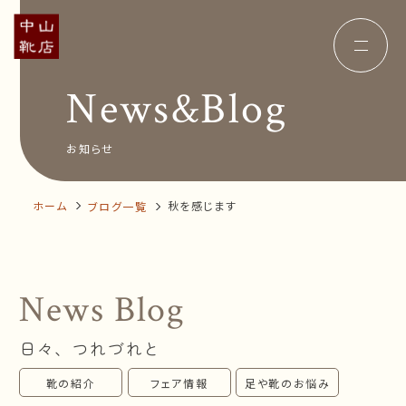
News&Blog
Concept
コンセプト
Insole
オーダー中敷き
Voice
お客様の声
お知らせ
Shop Info
店舗案内
News&Blog
お知らせ
Company
ホーム
秋を感じます
ブログ一覧
会社概要
Recruit
採用情報
Business trip
出張相談会
News Blog
オンラインショップ
日々、つれづれと
お問い合わせ
靴の紹介
フェア情報
足や靴のお悩み