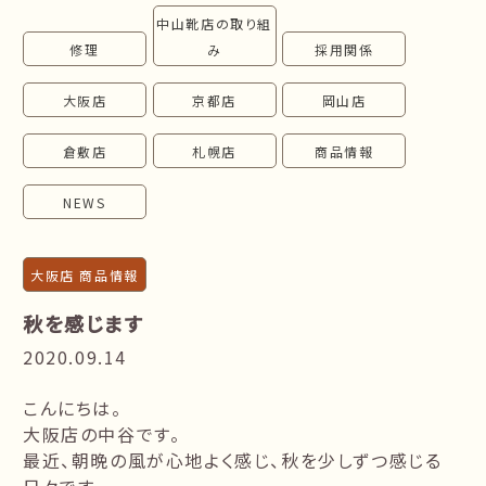
中山靴店の取り組
follow us!
修理
み
採用関係
大阪店
京都店
岡山店
倉敷店
札幌店
商品情報
NEWS
大阪店 商品情報
秋を感じます
2020.09.14
こんにちは。
大阪店の中谷です。
最近、朝晩の風が心地よく感じ、秋を少しずつ感じる