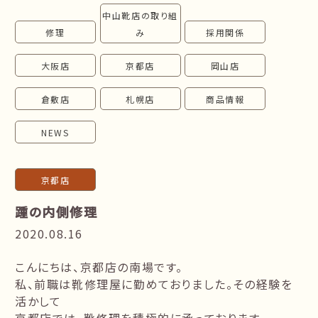
中山靴店の取り組
follow us!
修理
み
採用関係
大阪店
京都店
岡山店
倉敷店
札幌店
商品情報
NEWS
京都店
踵の内側修理
2020.08.16
こんにちは、京都店の南場です。
私、前職は靴修理屋に勤めておりました。その経験を
活かして