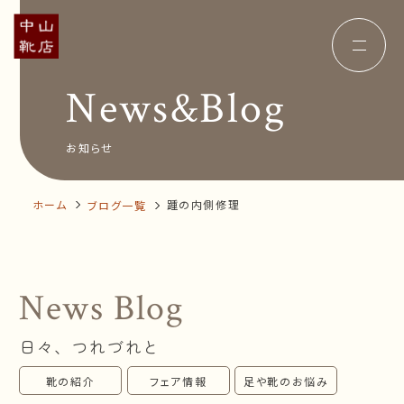
News&Blog
Concept
コンセプト
Insole
オーダー中敷き
Voice
お客様の声
お知らせ
Shop Info
店舗案内
News&Blog
お知らせ
Company
ホーム
踵の内側修理
ブログ一覧
会社概要
Recruit
採用情報
Business trip
出張相談会
News Blog
オンラインショップ
日々、つれづれと
お問い合わせ
靴の紹介
フェア情報
足や靴のお悩み