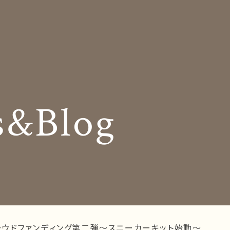
Insole
コンセプト
オーダー中敷き
Shop Info
様の声
店舗案内
s&Blog
og
Company
お知らせ
会社概要
Business trip
採用情報
出張相談会
ラインショップ
お問い合わせ
ラウドファンディング第二弾～スニーカーキット始動～