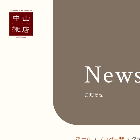
Concept
Voice
お客
New
News&Bl
Recruit
お知らせ
オン
follow us!
ホーム
ク
ブログ一覧