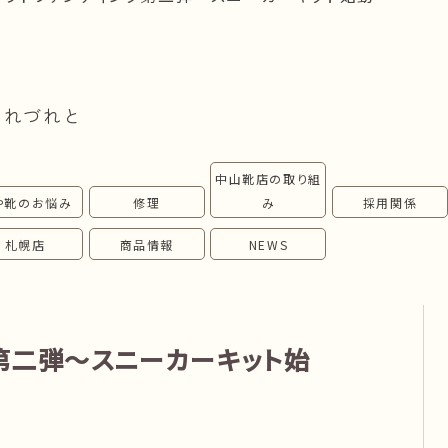
つれづれと
中山靴店の取り組
や靴のお悩み
修理
み
採用関係
札幌店
商品情報
NEWS
第二弾～スニーカーキット始