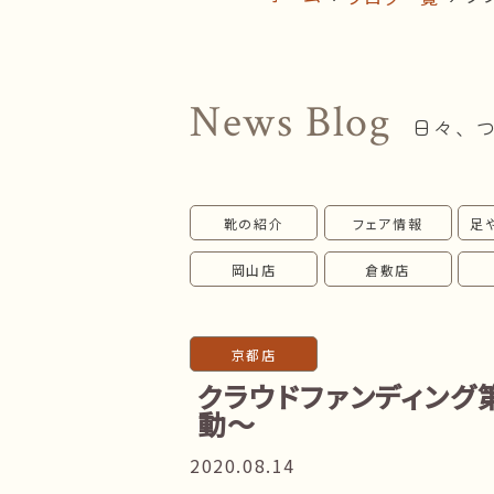
News Blog
日々、
靴の紹介
フェア情報
足
岡山店
倉敷店
京都店
クラウドファンディング
動～
2020.08.14