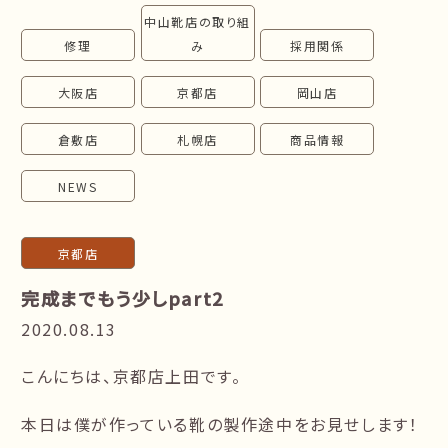
中山靴店の取り組
follow us!
修理
み
採用関係
大阪店
京都店
岡山店
倉敷店
札幌店
商品情報
NEWS
京都店
完成までもう少しpart2
2020.08.13
こんにちは、京都店上田です。
本日は僕が作っている靴の製作途中をお見せします！