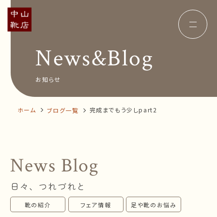
News&Blog
Concept
コンセプト
Insole
オーダー中敷き
Voice
お客様の声
お知らせ
Shop Info
店舗案内
News&Blog
お知らせ
Company
ホーム
完成までもう少しpart2
ブログ一覧
会社概要
Recruit
採用情報
Business trip
出張相談会
News Blog
オンラインショップ
日々、つれづれと
お問い合わせ
靴の紹介
フェア情報
足や靴のお悩み