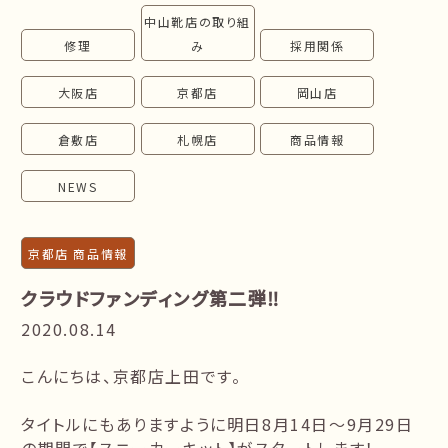
中山靴店の取り組
follow us!
修理
み
採用関係
大阪店
京都店
岡山店
倉敷店
札幌店
商品情報
NEWS
京都店 商品情報
クラウドファンディング第二弾‼
2020.08.14
こんにちは、京都店上田です。
タイトルにもありますように明日8月14日～9月29日