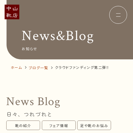
News&Blog
Concept
コンセプト
Insole
オーダー中敷き
Voice
お客様の声
お知らせ
Shop Info
店舗案内
News&Blog
お知らせ
Company
ホーム
クラウドファンディング第二弾‼
ブログ一覧
会社概要
Recruit
採用情報
Business trip
出張相談会
News Blog
オンラインショップ
日々、つれづれと
お問い合わせ
靴の紹介
フェア情報
足や靴のお悩み