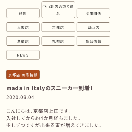
中山靴店の取り組
follow us!
修理
み
採用関係
大阪店
京都店
岡山店
倉敷店
札幌店
商品情報
NEWS
京都店 商品情報
mada in Italyのスニーカー到着！
2020.08.04
こんにちは、京都店上田です。
入社してから約4か月経ちました。
少しずつですが出来る事が増えてきました。