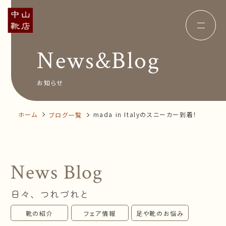
News&Blog
Concept
コンセプト
Insole
オーダー中敷き
Voice
お客様の声
お知らせ
Shop Info
店舗案内
News&Blog
お知らせ
Company
ホーム
mada in Italyのスニーカー到着！
ブログ一覧
会社概要
Recruit
採用情報
Business trip
出張相談会
News Blog
オンラインショップ
日々、つれづれと
お問い合わせ
靴の紹介
フェア情報
足や靴のお悩み