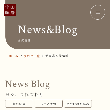
News&Blog
Concept
コンセプト
Insole
オーダー中敷き
Voice
お客様の声
お知らせ
Shop Info
店舗案内
News&Blog
お知らせ
Company
ホーム
新商品入荷情報
ブログ一覧
会社概要
Recruit
採用情報
Business trip
出張相談会
News Blog
オンラインショップ
日々、つれづれと
お問い合わせ
靴の紹介
フェア情報
足や靴のお悩み