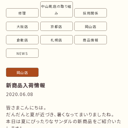
中山靴店の取り組
follow us!
修理
み
採用関係
大阪店
京都店
岡山店
倉敷店
札幌店
商品情報
NEWS
岡山店
新商品入荷情報
2020.06.08
皆さまこんにちは。
だんだんと夏が近づき、暑くなってまいりましたね。
本日は夏にぴったりなサンダルの新商品をご紹介いた