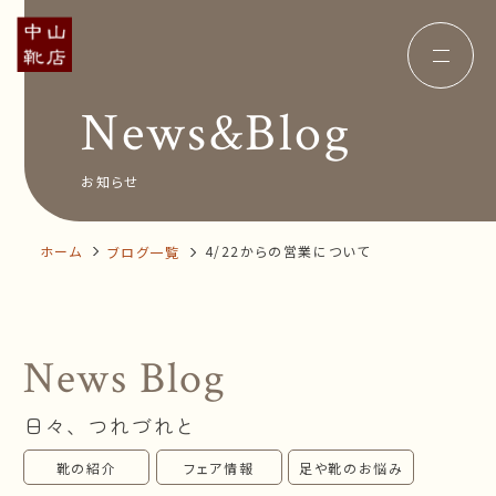
News&Blog
Concept
コンセプト
Insole
オーダー中敷き
Voice
お客様の声
お知らせ
Shop Info
店舗案内
News&Blog
お知らせ
Company
ホーム
4/22からの営業について
ブログ一覧
会社概要
Recruit
採用情報
Business trip
出張相談会
News Blog
オンラインショップ
日々、つれづれと
お問い合わせ
靴の紹介
フェア情報
足や靴のお悩み