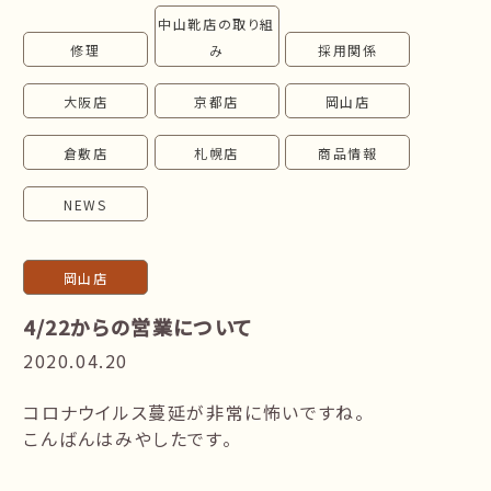
中山靴店の取り組
follow us!
修理
み
採用関係
大阪店
京都店
岡山店
倉敷店
札幌店
商品情報
NEWS
岡山店
4/22からの営業について
2020.04.20
コロナウイルス蔓延が非常に怖いですね。
こんばんはみやしたです。