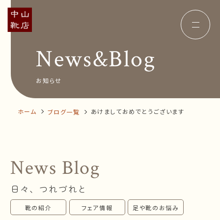
News&Blog
Concept
コンセプト
Insole
オーダー中敷き
Voice
お客様の声
お知らせ
Shop Info
店舗案内
News&Blog
お知らせ
Company
ホーム
あけましておめでとうございます
ブログ一覧
会社概要
Recruit
採用情報
Business trip
出張相談会
News Blog
オンラインショップ
日々、つれづれと
お問い合わせ
靴の紹介
フェア情報
足や靴のお悩み