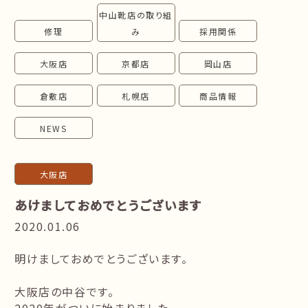
中山靴店の取り組
follow us!
修理
み
採用関係
大阪店
京都店
岡山店
倉敷店
札幌店
商品情報
NEWS
大阪店
あけましておめでとうございます
2020.01.06
明けましておめでとうございます。
大阪店の中谷です。