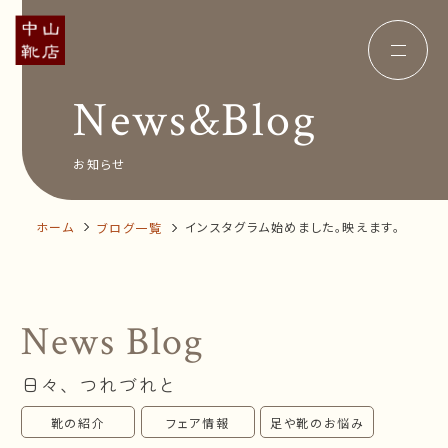
News&Blog
Concept
コンセプト
Insole
オーダー中敷き
Voice
お客様の声
お知らせ
Shop Info
店舗案内
News&Blog
お知らせ
Company
ホーム
インスタグラム始めました。映えます。
ブログ一覧
会社概要
Recruit
採用情報
Business trip
出張相談会
News Blog
オンラインショップ
日々、つれづれと
お問い合わせ
靴の紹介
フェア情報
足や靴のお悩み