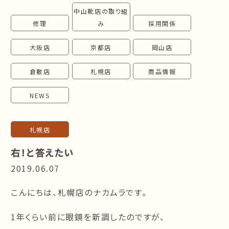
中山靴店の取り組
follow us!
修理
み
採用関係
大阪店
京都店
岡山店
倉敷店
札幌店
商品情報
NEWS
札幌店
右！と答えたい
2019.06.07
こんにちは、札幌店のナカムラです。
1年くらい前に眼鏡を新調したのですが、