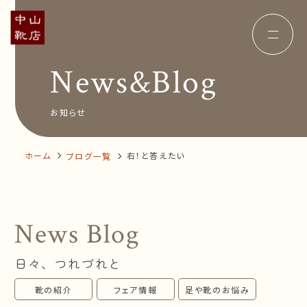
News&Blog
Concept
コンセプト
Insole
オーダー中敷き
Voice
お客様の声
お知らせ
Shop Info
店舗案内
News&Blog
お知らせ
Company
ホーム
右！と答えたい
ブログ一覧
会社概要
Recruit
採用情報
Business trip
出張相談会
News Blog
オンラインショップ
日々、つれづれと
お問い合わせ
靴の紹介
フェア情報
足や靴のお悩み