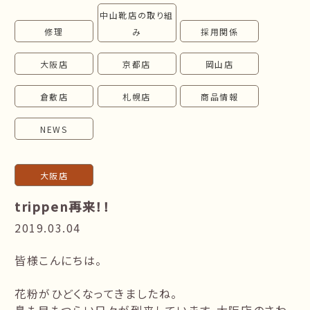
中山靴店の取り組
follow us!
修理
み
採用関係
大阪店
京都店
岡山店
倉敷店
札幌店
商品情報
NEWS
大阪店
trippen再来！！
2019.03.04
皆様こんにちは。
花粉がひどくなってきましたね。