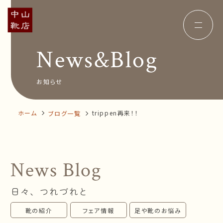
News&Blog
Concept
コンセプト
Insole
オーダー中敷き
Voice
お客様の声
お知らせ
Shop Info
店舗案内
News&Blog
お知らせ
Company
ホーム
trippen再来！！
ブログ一覧
会社概要
Recruit
採用情報
Business trip
出張相談会
News Blog
オンラインショップ
日々、つれづれと
お問い合わせ
靴の紹介
フェア情報
足や靴のお悩み