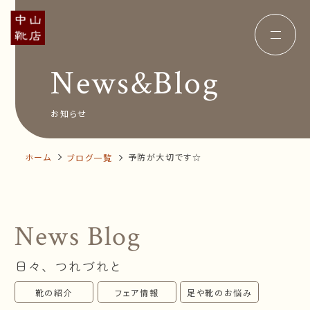
News&Blog
Concept
コンセプト
Insole
オーダー中敷き
Voice
お客様の声
お知らせ
Shop Info
店舗案内
News&Blog
お知らせ
Company
ホーム
予防が大切です☆
ブログ一覧
会社概要
Recruit
採用情報
Business trip
出張相談会
News Blog
オンラインショップ
日々、つれづれと
お問い合わせ
靴の紹介
フェア情報
足や靴のお悩み