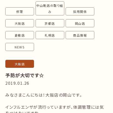
中山靴店の取り組
follow us!
修理
み
採用関係
大阪店
京都店
岡山店
倉敷店
札幌店
商品情報
NEWS
大阪店
予防が大切です☆
2019.01.26
みなさまこんにちは！大阪店の岡山です。
インフルエンザが流行っていますが、体調管理には気