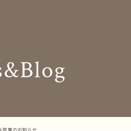
Insole
コンセプト
オーダー中敷き
Shop Info
様の声
店舗案内
s&Blog
og
Company
お知らせ
会社概要
Business trip
採用情報
出張相談会
ラインショップ
お問い合わせ
始営業のお知らせ