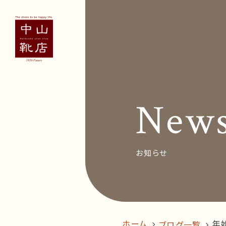
Concept
Voice
お客
New
News&Bl
Recruit
お知らせ
オン
follow us!
ホーム
年
ブログ一覧