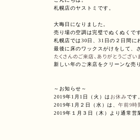
札幌店のヤストミです。
大晦日になりました。
売り場の空調は完璧でぬくぬくで
札幌店では
30
日、
31
日の２日間に
最後に床のワックスがけをして、
たくさんのご来店、ありがとうござい
新しい年のご来店をクリーンな売
～お知らせ～
2019
年
1
月
1
日（火）は
お休み
です
2019
年
1
月２日（水）は、
午前
9
時
2019
年１月３日（木）より通常営