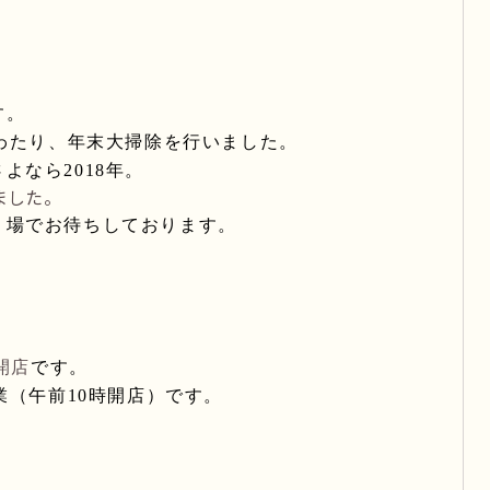
す。
わたり、年末大掃除を行いました。
さよなら
2018
年。
ました。
り場でお待ちしております。
。
開店
です。
業（午前
10
時開店）です。