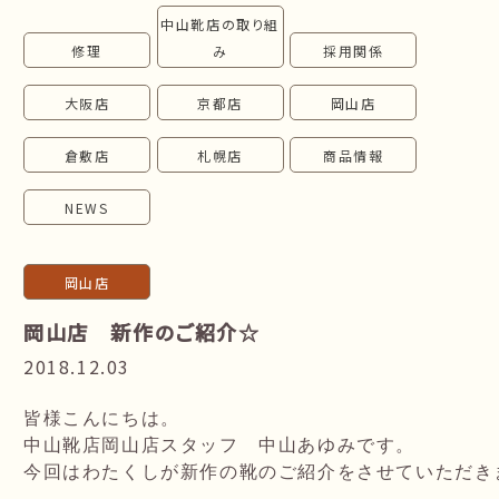
中山靴店の取り組
follow us!
修理
み
採用関係
大阪店
京都店
岡山店
倉敷店
札幌店
商品情報
NEWS
岡山店
岡山店 新作のご紹介☆
2018.12.03
皆様こんにちは。
中山靴店岡山店スタッフ　中山あゆみです。
今回はわたくしが新作の靴のご紹介をさせていただきま