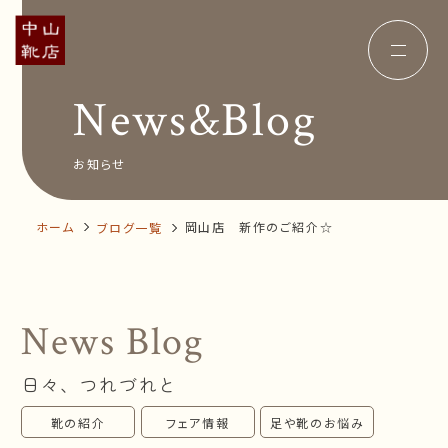
News&Blog
Concept
コンセプト
Insole
オーダー中敷き
Voice
お客様の声
お知らせ
Shop Info
店舗案内
News&Blog
お知らせ
Company
ホーム
岡山店 新作のご紹介☆
ブログ一覧
会社概要
Recruit
採用情報
Business trip
出張相談会
News Blog
オンラインショップ
日々、つれづれと
お問い合わせ
靴の紹介
フェア情報
足や靴のお悩み