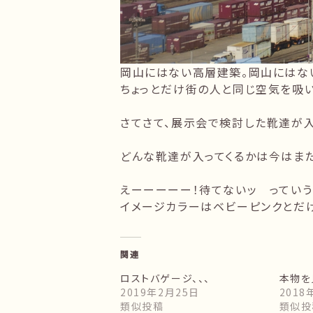
岡山にはない高層建築。岡山にはな
ちょっとだけ街の人と同じ空気を吸い
さてさて、展示会で検討した靴達が入
どんな靴達が入ってくるかは今はま
えーーーーー！待てないッ っていう
イメージカラーはベビーピンクとだけ
関連
ロストバゲージ、、、
本物を
2019年2月25日
2018
類似投稿
類似投