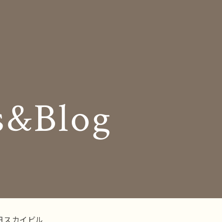
Insole
コンセプト
オーダー中敷き
Shop Info
様の声
店舗案内
s&Blog
og
Company
お知らせ
会社概要
Business trip
採用情報
出張相談会
ラインショップ
お問い合わせ
田スカイビル