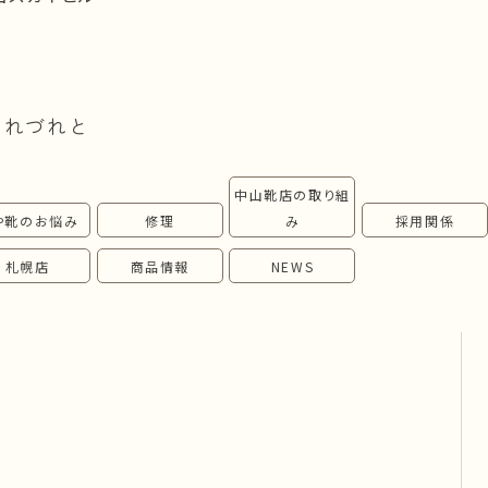
つれづれと
中山靴店の取り組
や靴のお悩み
修理
み
採用関係
札幌店
商品情報
NEWS