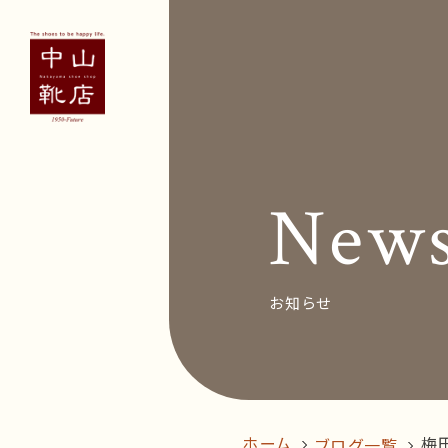
Concept
Voice
お客
New
News&Bl
Recruit
お知らせ
オン
follow us!
ホーム
梅
ブログ一覧