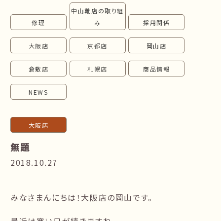
中山靴店の取り組
follow us!
修理
み
採用関係
大阪店
京都店
岡山店
倉敷店
札幌店
商品情報
NEWS
大阪店
無題
2018.10.27
みなさまんにちは！大阪店の岡山です。