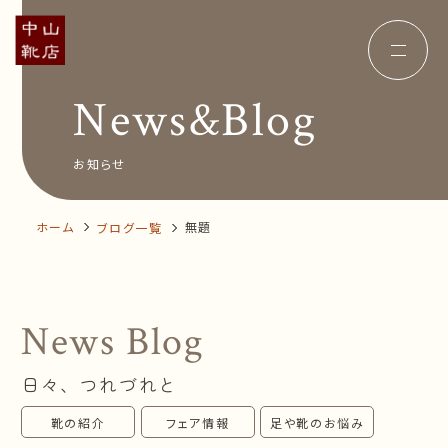
News&Blog
Concept
コンセプト
Insole
オーダー中敷き
Voice
お客様の声
お知らせ
Shop Info
店舗案内
News&Blog
お知らせ
Company
ホーム
無題
ブログ一覧
会社概要
Recruit
採用情報
Business trip
出張相談会
News Blog
オンラインショップ
日々、つれづれと
お問い合わせ
靴の紹介
フェア情報
足や靴のお悩み