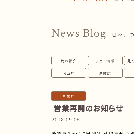
News Blog
日々、
靴の紹介
フェア情報
足
岡山店
倉敷店
札幌店
営業再開のお知らせ
2018.09.08
地震発生から
2
日間は,
札幌三越の