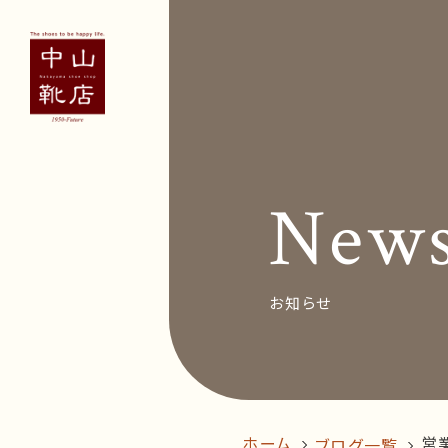
Concept
Voice
お客
New
News&Bl
Recruit
お知らせ
オン
follow us!
ホーム
営
ブログ一覧