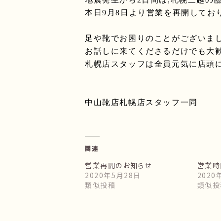
本日
9
月
8
日より営業を再開してお
足や靴でお困りのことがございま
お話しに来てくださるだけでも大
札幌店スタッフは全員元気に店頭
中山靴店札幌店スタッフ一同
関連
営業再開のお知らせ
営業時
2020年5月28日
2020
類似投稿
類似投