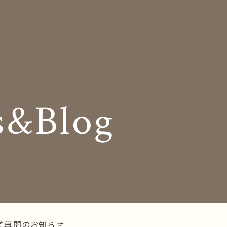
Insole
コンセプト
オーダー中敷き
Shop Info
様の声
店舗案内
s&Blog
og
Company
お知らせ
会社概要
Business trip
採用情報
出張相談会
ラインショップ
お問い合わせ
業再開のお知らせ