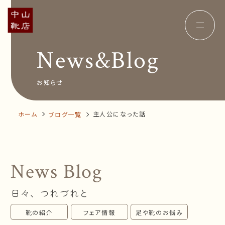
News&Blog
Concept
コンセプト
Insole
オーダー中敷き
Voice
お客様の声
お知らせ
Shop Info
店舗案内
News&Blog
お知らせ
Company
ホーム
主人公になった話
ブログ一覧
会社概要
Recruit
採用情報
Business trip
出張相談会
News Blog
オンラインショップ
日々、つれづれと
お問い合わせ
靴の紹介
フェア情報
足や靴のお悩み