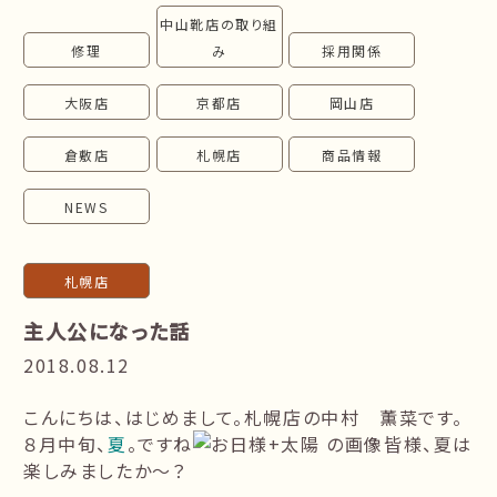
中山靴店の取り組
follow us!
修理
み
採用関係
大阪店
京都店
岡山店
倉敷店
札幌店
商品情報
NEWS
札幌店
主人公になった話
2018.08.12
こんにちは、はじめまして。札幌店の中村 薫菜です。
８月中旬、
夏
。ですね
皆様、夏は
楽しみましたか～？