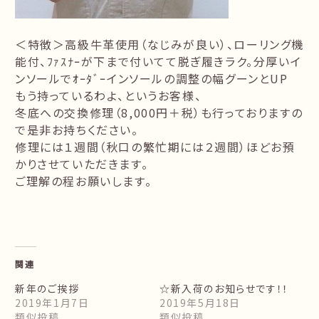
＜特徴＞高級牛革使用（なじみが良い）、ローリング機
能付、ﾌｧｽﾅｰが下まで付いてて脱ぎ履きラク。分厚いイ
ンソールでｵｰﾀﾞｰインソールの調整の幅グーンとUP
もう持っているわよ、というお客様、
冬底への交換修理（8,000円＋税）も行っておりますの
で是非お持ちください。
修理には１週間（秋口の繁忙期には２週間）ほどお預
かりさせていただきます。
ご理解の程お願いします。
関連
新年のご挨拶
☆新入荷のお知らせです！！
2019年1月7日
2019年5月18日
類似投稿
類似投稿