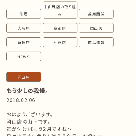
中山靴店の取り組
follow us!
修理
み
採用関係
大阪店
京都店
岡山店
倉敷店
札幌店
商品情報
NEWS
岡山店
もう少しの我慢。
2018.02.06
おはようございます。
岡山店の山下です。
気が付けばもう２月ですね～