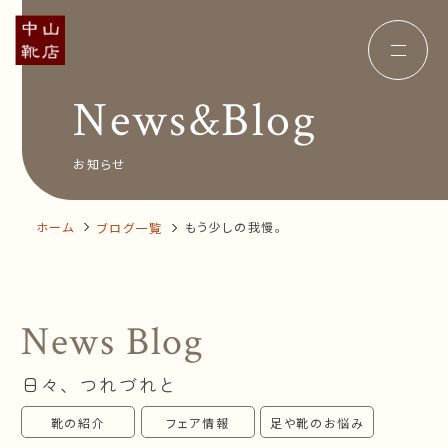
News&Blog
Concept
コンセプト
Insole
オーダー中敷き
Voice
お客様の声
お知らせ
Shop Info
店舗案内
News&Blog
お知らせ
Company
ホーム
もう少しの我慢。
ブログ一覧
会社概要
Recruit
採用情報
Business trip
出張相談会
News Blog
オンラインショップ
日々、つれづれと
お問い合わせ
靴の紹介
フェア情報
足や靴のお悩み