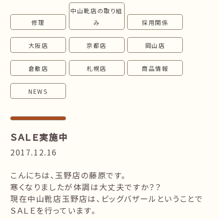
中山靴店の取り組
follow us!
修理
み
採用関係
大阪店
京都店
岡山店
倉敷店
札幌店
商品情報
NEWS
ＳＡＬＥ実施中
2017.12.16
こんにちは、玉野店の藤原です。
寒くなりましたが体調は大丈夫ですか？？
現在中山靴店玉野店は、ビッグバザールということで
ＳＡＬＥを行っています。