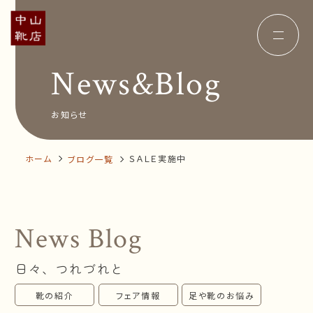
News&Blog
Concept
コンセプト
Insole
オーダー中敷き
Voice
お客様の声
お知らせ
Shop Info
店舗案内
News&Blog
お知らせ
Company
ホーム
ＳＡＬＥ実施中
ブログ一覧
会社概要
Recruit
採用情報
Business trip
出張相談会
News Blog
オンラインショップ
日々、つれづれと
お問い合わせ
靴の紹介
フェア情報
足や靴のお悩み