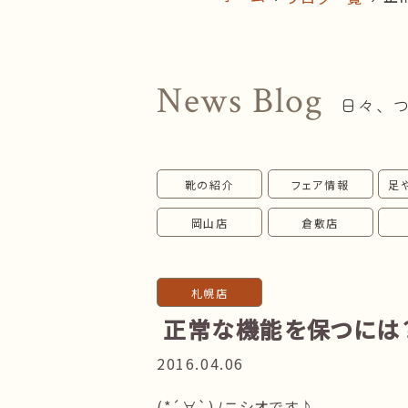
News Blog
日々、
靴の紹介
フェア情報
足
岡山店
倉敷店
札幌店
正常な機能を保つには
2016.04.06
(*´∀`)ﾉニシオです♪