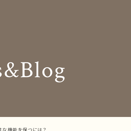
Insole
コンセプト
オーダー中敷き
Shop Info
様の声
店舗案内
s&Blog
og
Company
お知らせ
会社概要
Business trip
採用情報
出張相談会
ラインショップ
お問い合わせ
常な機能を保つには？