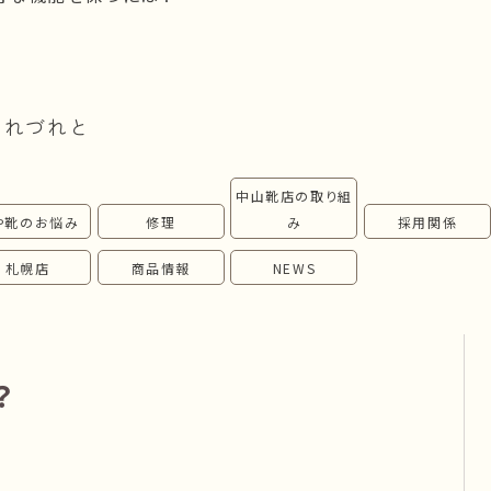
つれづれと
中山靴店の取り組
や靴のお悩み
修理
み
採用関係
札幌店
商品情報
NEWS
？