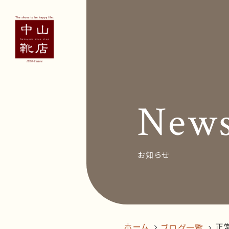
Concept
Voice
お客
New
News&Bl
Recruit
お知らせ
オン
follow us!
ホーム
正
ブログ一覧