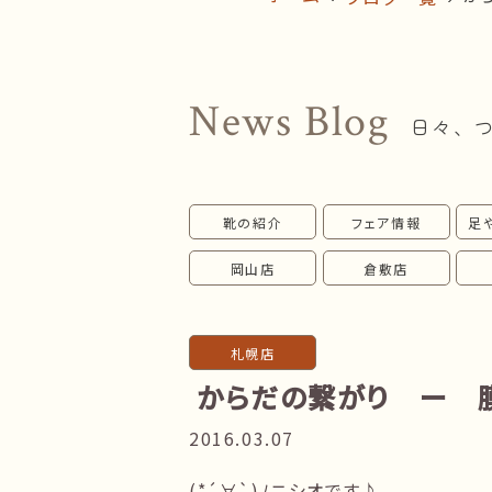
News Blog
日々、
靴の紹介
フェア情報
足
岡山店
倉敷店
札幌店
からだの繋がり ー 
2016.03.07
(*´∀`)ﾉニシオです♪