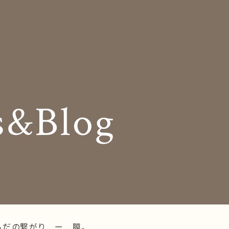
Insole
コンセプト
オーダー中敷き
Shop Info
様の声
店舗案内
s&Blog
og
Company
お知らせ
会社概要
Business trip
採用情報
出張相談会
ラインショップ
お問い合わせ
らだの繋がり ー 膜。