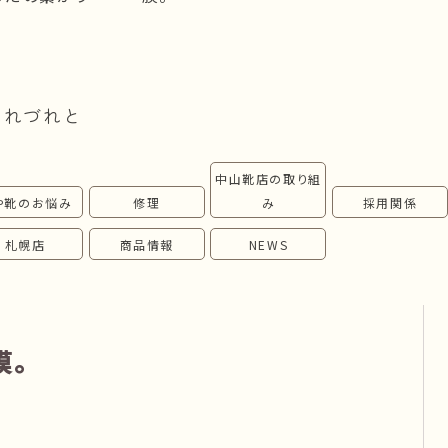
つれづれと
中山靴店の取り組
や靴のお悩み
修理
み
採用関係
札幌店
商品情報
NEWS
膜。