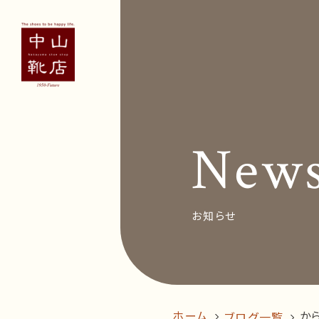
Concept
Voice
お客
New
News&Bl
Recruit
お知らせ
オン
follow us!
ホーム
か
ブログ一覧