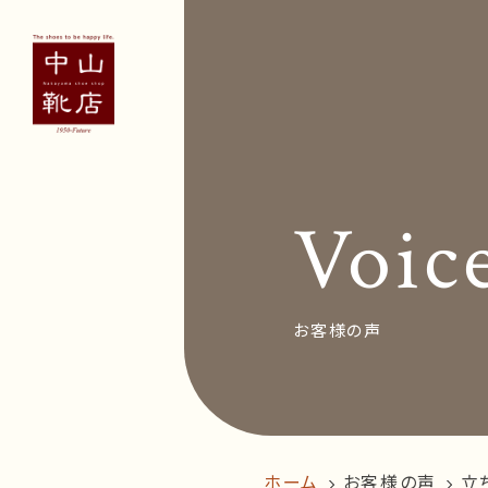
Concept
Voice
お客
Voic
News&Bl
Recruit
お客様の声
オン
ホーム
お客様の声
follow us!
立